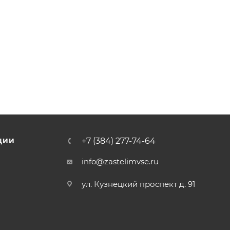
+7 (384) 277-74-64
ЦИИ
info@zastelimvse.ru
ул. Кузнецкий проспект д. 91