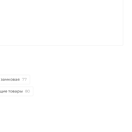
 замковая
77
щие товары
80