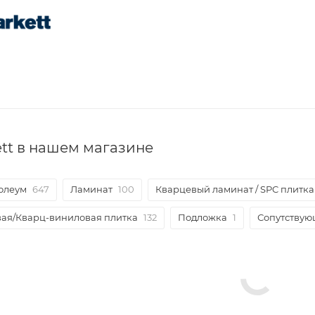
ett в нашем магазине
олеум
647
Ламинат
100
Кварцевый ламинат / SPC плитка
вая/Кварц-виниловая плитка
132
Подложка
1
Сопутствую