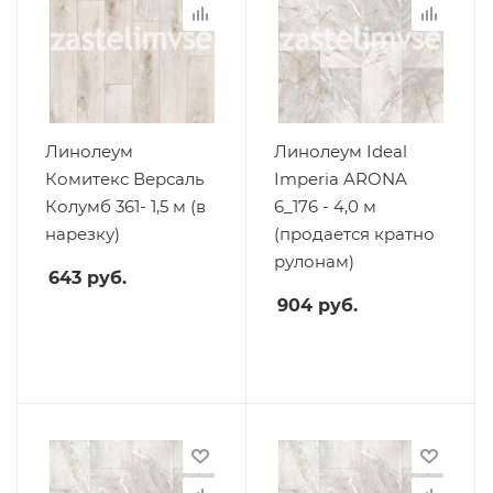
Линолеум
Линолеум Ideal
Комитекс Версаль
Imperia ARONA
Колумб 361- 1,5 м (в
6_176 - 4,0 м
нарезку)
(продается кратно
рулонам)
643
руб.
904
руб.