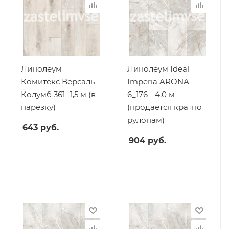
Линолеум
Линолеум Ideal
Комитекс Версаль
Imperia ARONA
Колумб 361- 1,5 м (в
6_176 - 4,0 м
нарезку)
(продается кратно
рулонам)
643
руб.
904
руб.