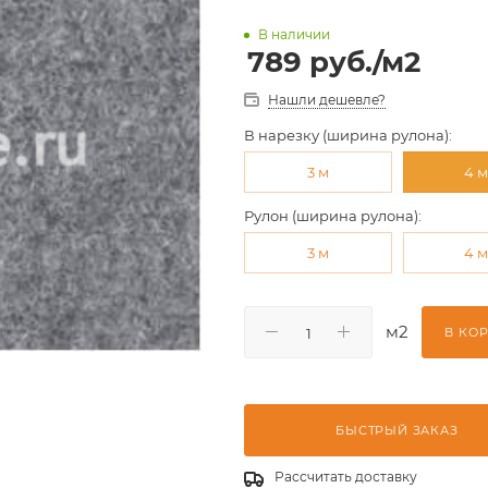
В наличии
789
руб.
/м2
Нашли дешевле?
В нарезку (ширина рулона):
3 м
4 
Рулон (ширина рулона):
3 м
4 
м2
В КО
БЫСТРЫЙ ЗАКАЗ
Рассчитать доставку