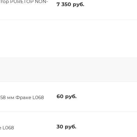
атор PURETOP NON-
7 350
руб.
60
руб.
t 58 мм Фраке L068
30
руб.
е L068