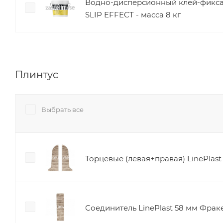
Водно-дисперсионный клей-фикс
SLIP EFFECT - масса 8 кг
Плинтус
Выбрать все
Торцевые (левая+правая) LinePlas
Соединитель LinePlast 58 мм Фрак