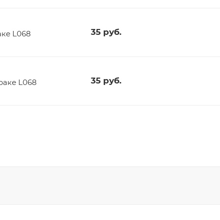
35
руб.
аке L068
35
руб.
раке L068