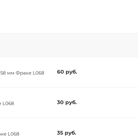
60
руб.
t 58 мм Фраке L068
30
руб.
е L068
35
руб.
аке L068